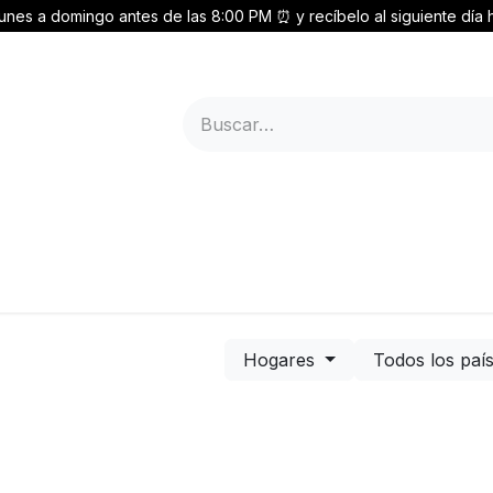
unes a domingo antes de las 8:00 PM ⏰ y recíbelo al siguiente día h
es
Soporte
Registrarme
Hogares
Todos los paí