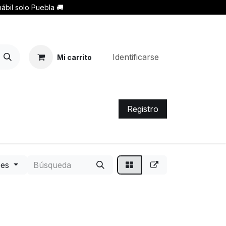
ábil solo Puebla 🚚
Identificarse
Mi carrito
Registro
ses