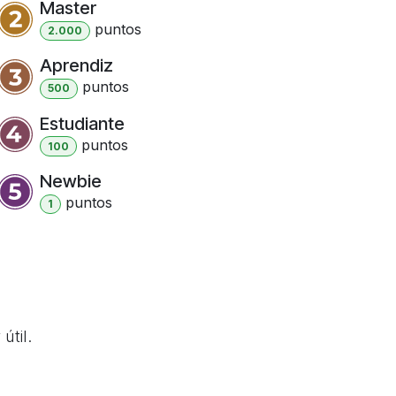
Master
punto
s
2.000
Aprendiz
punto
s
500
Estudiante
punto
s
100
Newbie
punto
s
1
útil.