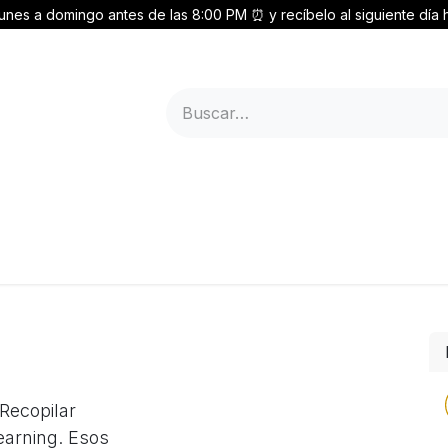
unes a domingo antes de las 8:00 PM ⏰ y recíbelo al siguiente día h
es
Soporte
Registrarme
Recopilar
earning. Esos