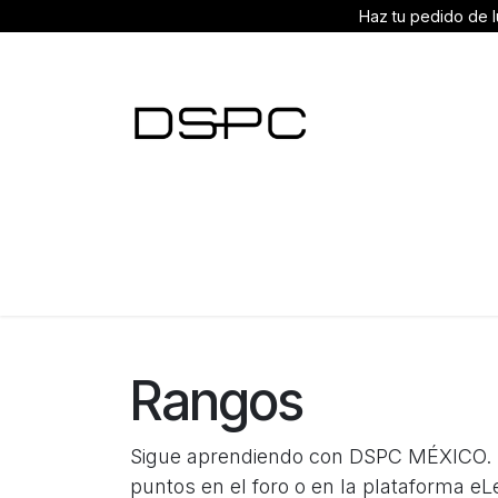
Ir al contenido
Haz tu pedido de l
Inicio
Minoristas
Mayoristas
Solucion
Rangos
Sigue aprendiendo con DSPC MÉXICO. 
puntos en el foro o en la plataforma eL