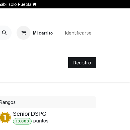
ábil solo Puebla 🚚
Identificarse
Mi carrito
Registro
Rangos
Senior DSPC
punto
s
10.000